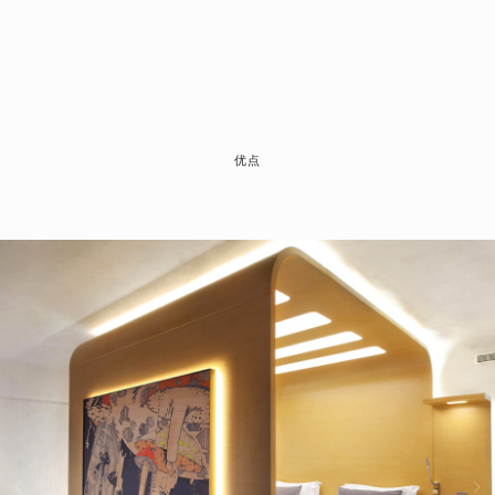
我们期待见到你
125375, Москва,
Страстной бульвар, д. 2
+7 (977) 691‑66‑38
reservations@standarthotel.com
Telegram
Vkontakte
更多详情请访问酒店网站