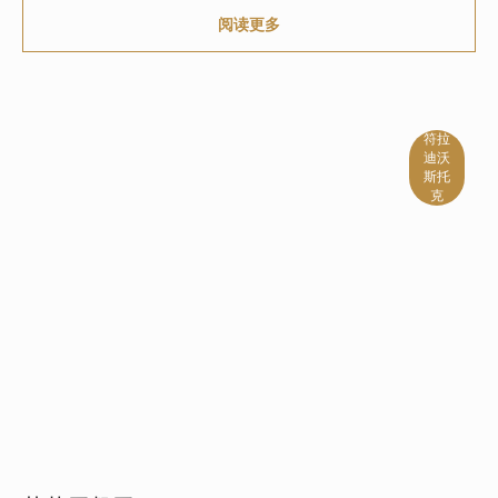
阅读更多
符拉
迪沃
斯托
克