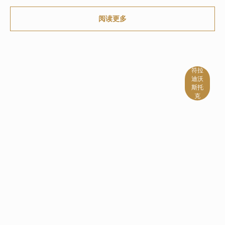
阅读更多
符拉
迪沃
斯托
克