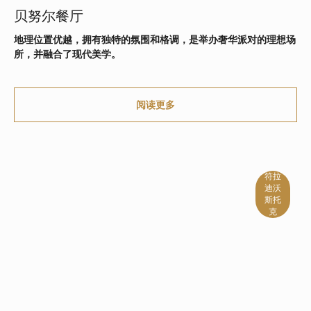
贝努尔餐厅
地理位置优越，拥有独特的氛围和格调，是举办奢华派对的理想场
所，并融合了现代美学。
精致的厨房，定会让您惊
艳！
阅读更多
符拉
迪沃
斯托
克