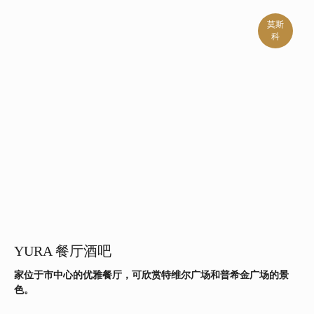
莫斯
科
探索供应世界各地特色菜肴的餐厅。每家餐厅提供的不仅仅是食物，而是用心
作。
YURA 餐厅酒吧
家位于市中心的优雅餐厅，可欣赏特维尔广场和普希金广场的景
色。