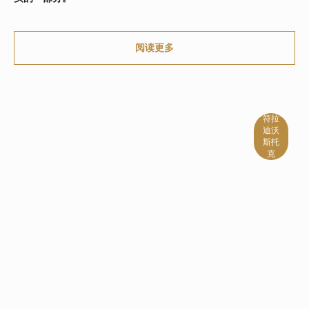
阅读更多
家
关于品牌
符拉
迪沃
对象
斯托
克
消息
联系人
跟着我们
莫斯科，奇斯托普鲁德尼大道12号1号楼