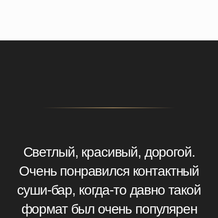
формат был очень популярен
во Владивостоке, прям
Ностальжи. Рыба шикарная.
Любители массмаркета японской
кухни наверное не поймут,
но вкусы чистые просто
потрясающие.
— Екатерина Б.