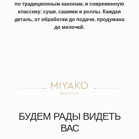
КОНЦЕПЦИЯ И МЕНЮ
РЕСТОРАН
БУДЕМ РАДЫ ВИДЕТЬ
TEPPANYAKI GRILL
ВАС
RESTAURANT